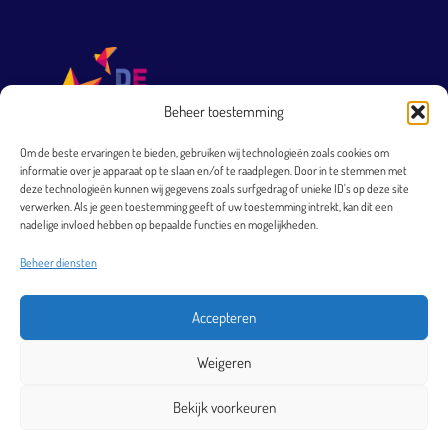
Beheer toestemming
Om de beste ervaringen te bieden, gebruiken wij technologieën zoals cookies om
informatie over je apparaat op te slaan en/of te raadplegen. Door in te stemmen met
T 0251 231 569
deze technologieën kunnen wij gegevens zoals surfgedrag of unieke ID's op deze site
verwerken. Als je geen toestemming geeft of uw toestemming intrekt, kan dit een
directie@arkheemskerk.nl
nadelige invloed hebben op bepaalde functies en mogelijkheden.
Bezoekadres
Beheer diensten
Elbestraat 4
1966 XJ Heemskerk
Accepteren
Postadres
Weigeren
Postbus 40
1960 AA Heemskerk
Bekijk voorkeuren