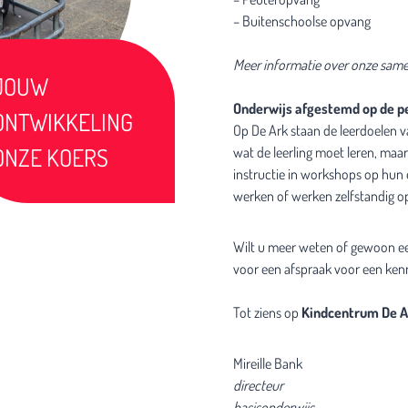
– Buitenschoolse opvang
Meer informatie over onze sam
Kindcentrum
Onderwijs afgestemd op de pe
Op De Ark staan de leerdoelen va
Kanjerschool
wat de leerling moet leren, maar w
instructie in workshops op hun 
werken of werken zelfstandig op 
Wilt u meer weten of gewoon ee
voor een afspraak voor een ken
Tot ziens op
Kindcentrum
De A
Mireille Bank
directeur
basisonderwijs