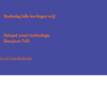
Studiedag (alle leerlingen vrij)
Hotspot smart technologie
(leerjaren 7+8)
 voor de maandkalender