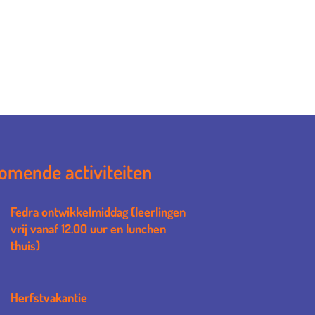
omende activiteiten
Fedra ontwikkelmiddag (leerlingen
vrij vanaf 12.00 uur en lunchen
thuis)
Herfstvakantie