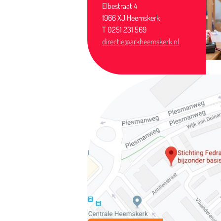
Elbestraat 4
1966 XJ Heemskerk
T 0251 231 569
directie@arkheemskerk.nl