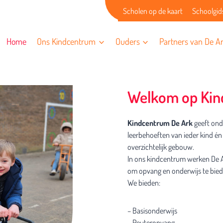
Scholen op de kaart
Schoolgid
Home
Ons Kindcentrum
Ouders
Partners van De A
Welkom op Kin
Kindcentrum De Ark
geeft ond
leerbehoeften van ieder kind én 
overzichtelijk gebouw.
In ons kindcentrum werken De 
om opvang en onderwijs te biede
We bieden:
– Basisonderwijs
– Peuteropvang