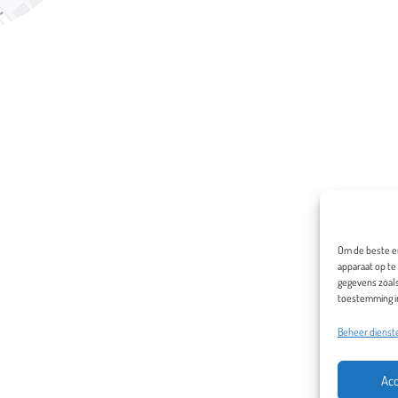
Om de beste er
apparaat op te
gegevens zoals
toestemming in
Beheer dienst
Ac