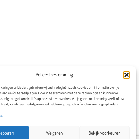
Beheer toestemming
varingen te bieden, gebruiken wij technologieën zoals cookies om informatie over je
 slaan en/of te raadplegen. Door in te stemmen met deze technologieën kunnen wij
 surfgedrag of unieke ID's op deze site verwerken. Als je geen toestemming geeft of uw
trekt, kan dit een nadelige invloed hebben op bepaalde functies en mogelijkheden.
en
cepteren
Weigeren
Bekijk voorkeuren