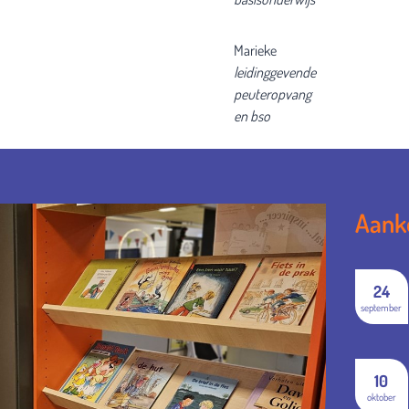
Marieke
leidinggevende
peuteropvang
en bso
Aank
24
september
10
oktober