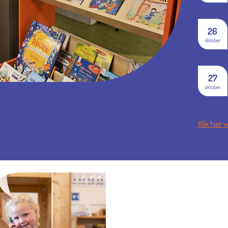
26
oktober
27
oktober
Klik hier