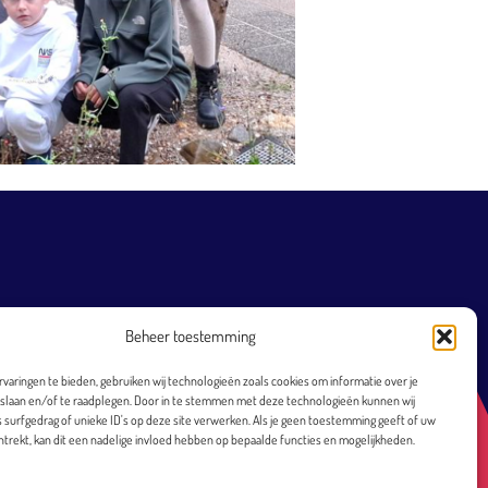
Beheer toestemming
varingen te bieden, gebruiken wij technologieën zoals cookies om informatie over je
 slaan en/of te raadplegen. Door in te stemmen met deze technologieën kunnen wij
 surfgedrag of unieke ID's op deze site verwerken. Als je geen toestemming geeft of uw
trekt, kan dit een nadelige invloed hebben op bepaalde functies en mogelijkheden.