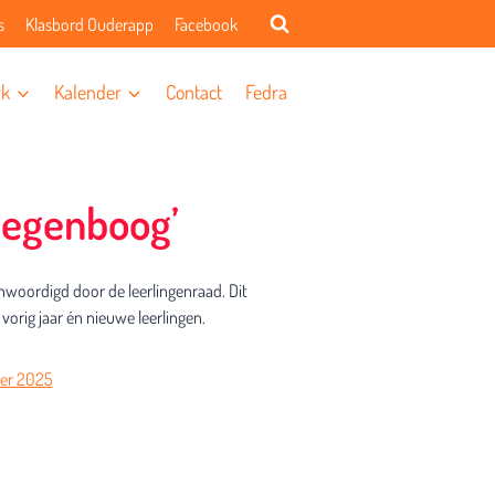
s
Klasbord Ouderapp
Facebook
rk
Kalender
Contact
Fedra
Regenboog’
woordigd door de leerlingenraad. Dit
 vorig jaar én nieuwe leerlingen.
er 2025