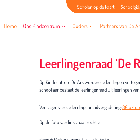
Scholen op de kaart
Schoolgid
Home
Ons Kindcentrum
Ouders
Partners van De A
Leerlingenraad ‘De 
Op Kindcentrum De Ark worden de leerlingen vertegen
schooljaar bestaat de leerlingenraad uit leerlingen van
Verslagen van de leerlingenraadvergadering:
30 oktob
Op de foto van links naar rechts:
staand; Gislaine, Fransiëlle, Liala, Sofia