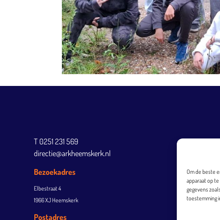
T 0251 231 569
directie@arkheemskerk.nl
Bezoekadres
Om de beste er
apparaat op te
Elbestraat 4
gegevens zoals
toestemming in
1966 XJ Heemskerk
Postadres