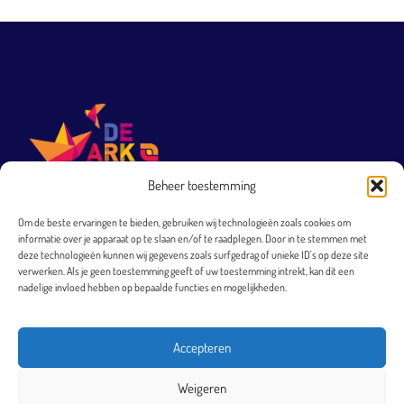
Beheer toestemming
Om de beste ervaringen te bieden, gebruiken wij technologieën zoals cookies om
T 0251 231 569
informatie over je apparaat op te slaan en/of te raadplegen. Door in te stemmen met
directie@arkheemskerk.nl
deze technologieën kunnen wij gegevens zoals surfgedrag of unieke ID's op deze site
verwerken. Als je geen toestemming geeft of uw toestemming intrekt, kan dit een
Bezoekadres
nadelige invloed hebben op bepaalde functies en mogelijkheden.
Elbestraat 4
1966 XJ Heemskerk
Accepteren
Postadres
Weigeren
Postbus 40