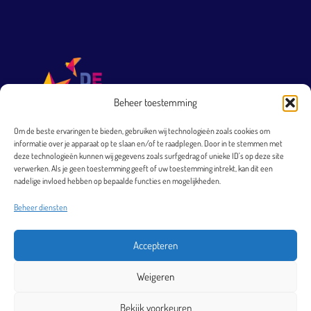
Beheer toestemming
Om de beste ervaringen te bieden, gebruiken wij technologieën zoals cookies om
informatie over je apparaat op te slaan en/of te raadplegen. Door in te stemmen met
T 0251 231 569
deze technologieën kunnen wij gegevens zoals surfgedrag of unieke ID's op deze site
verwerken. Als je geen toestemming geeft of uw toestemming intrekt, kan dit een
directie@arkheemskerk.nl
nadelige invloed hebben op bepaalde functies en mogelijkheden.
Bezoekadres
Beheer diensten
Elbestraat 4
1966 XJ Heemskerk
Accepteren
Postadres
Weigeren
Postbus 40
1960 AA Heemskerk
Bekijk voorkeuren