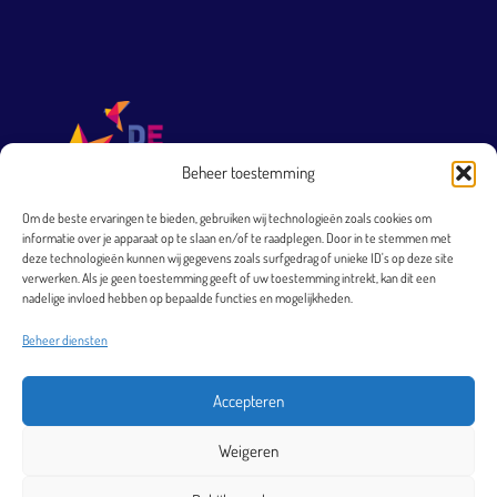
Beheer toestemming
Om de beste ervaringen te bieden, gebruiken wij technologieën zoals cookies om
informatie over je apparaat op te slaan en/of te raadplegen. Door in te stemmen met
T 0251 231 569
deze technologieën kunnen wij gegevens zoals surfgedrag of unieke ID's op deze site
verwerken. Als je geen toestemming geeft of uw toestemming intrekt, kan dit een
directie@arkheemskerk.nl
nadelige invloed hebben op bepaalde functies en mogelijkheden.
Bezoekadres
Beheer diensten
Elbestraat 4
1966 XJ Heemskerk
Accepteren
Postadres
Weigeren
Postbus 40
1960 AA Heemskerk