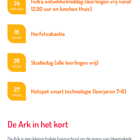
Fedra ontwikkelmiddag (leerlingen vrij vanaf
24
12.00 uur en lunchen thuis)
september
10
Herfstvakantie
oktober
26
Studiedag (alle leerlingen vrij)
oktober
27
Hotspot smart technologie (leerjaren 7+8)
oktober
De Ark in het kort
De Ark is een kleinschalige basisschool op de grens van Heemskerk