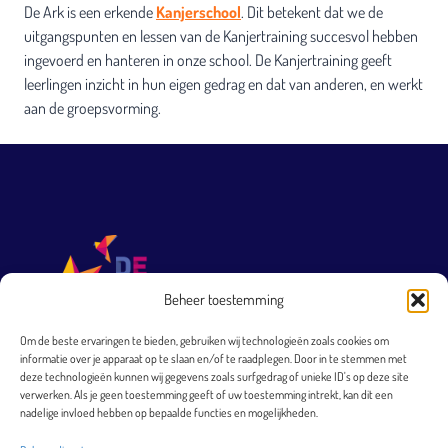
De Ark is een erkende
Kanjerschool
. Dit betekent dat we de
uitgangspunten en lessen van de Kanjertraining succesvol hebben
ingevoerd en hanteren in onze school. De Kanjertraining geeft
leerlingen inzicht in hun eigen gedrag en dat van anderen, en werkt
aan de groepsvorming.
Beheer toestemming
Om de beste ervaringen te bieden, gebruiken wij technologieën zoals cookies om
informatie over je apparaat op te slaan en/of te raadplegen. Door in te stemmen met
T 0251 231 569
deze technologieën kunnen wij gegevens zoals surfgedrag of unieke ID's op deze site
verwerken. Als je geen toestemming geeft of uw toestemming intrekt, kan dit een
directie@arkheemskerk.nl
nadelige invloed hebben op bepaalde functies en mogelijkheden.
Bezoekadres